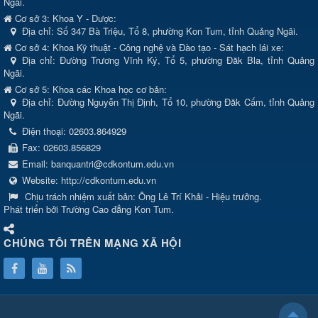
Ngãi.
Cơ sở 3: Khoa Y - Dược:
Địa chỉ: Số 347 Bà Triệu, Tổ 8, phường Kon Tum, tỉnh Quảng Ngãi.
Cơ sở 4: Khoa Kỹ thuật - Công nghệ và Đào tạo - Sát hạch lái xe:
Địa chỉ: Đường Trương Vĩnh Ký, Tổ 5, phường Đăk Bla, tỉnh Quảng
Ngãi.
Cơ sở 5: Khoa các Khoa học cơ bản:
Địa chỉ: Đường Nguyễn Thị Định, Tổ 10, phường Đăk Cấm, tỉnh Quảng
Ngãi.
Điện thoại:
02603.864929
Fax:
02603.856829
Email:
banquantri@cdkontum.edu.vn
Website:
http://cdkontum.edu.vn
Chịu trách nhiệm xuất bản:
Ông Lê Trí Khải - Hiệu trưởng.
Phát triển bởi Trường Cao đẳng Kon Tum.
CHÚNG TÔI TRÊN MẠNG XÃ HỘI