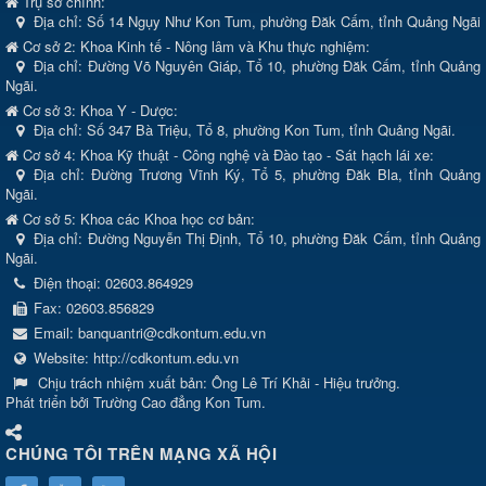
Trụ sở chính:
Địa chỉ:
Số 14 Ngụy Như Kon Tum, phường Đăk Cấm, tỉnh Quảng Ngãi
Cơ sở 2: Khoa Kinh tế - Nông lâm và Khu thực nghiệm:
Địa chỉ: Đường Võ Nguyên Giáp, Tổ 10, phường Đăk Cấm, tỉnh Quảng
Ngãi.
Cơ sở 3: Khoa Y - Dược:
Địa chỉ: Số 347 Bà Triệu, Tổ 8, phường Kon Tum, tỉnh Quảng Ngãi.
Cơ sở 4: Khoa Kỹ thuật - Công nghệ và Đào tạo - Sát hạch lái xe:
Địa chỉ: Đường Trương Vĩnh Ký, Tổ 5, phường Đăk Bla, tỉnh Quảng
Ngãi.
Cơ sở 5: Khoa các Khoa học cơ bản:
Địa chỉ: Đường Nguyễn Thị Định, Tổ 10, phường Đăk Cấm, tỉnh Quảng
Ngãi.
Điện thoại:
02603.864929
Fax:
02603.856829
Email:
banquantri@cdkontum.edu.vn
Website:
http://cdkontum.edu.vn
Chịu trách nhiệm xuất bản:
Ông Lê Trí Khải - Hiệu trưởng.
Phát triển bởi Trường Cao đẳng Kon Tum.
CHÚNG TÔI TRÊN MẠNG XÃ HỘI