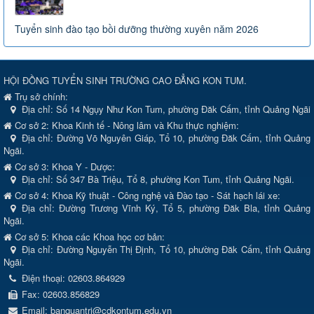
Tuyển sinh đào tạo bồi dưỡng thường xuyên năm 2026
HỘI ĐỒNG TUYỂN SINH TRƯỜNG CAO ĐẲNG KON TUM.
Trụ sở chính:
Địa chỉ:
Số 14 Ngụy Như Kon Tum, phường Đăk Cấm, tỉnh Quảng Ngãi
Cơ sở 2: Khoa Kinh tế - Nông lâm và Khu thực nghiệm:
Địa chỉ: Đường Võ Nguyên Giáp, Tổ 10, phường Đăk Cấm, tỉnh Quảng
Ngãi.
Cơ sở 3: Khoa Y - Dược:
Địa chỉ: Số 347 Bà Triệu, Tổ 8, phường Kon Tum, tỉnh Quảng Ngãi.
Cơ sở 4: Khoa Kỹ thuật - Công nghệ và Đào tạo - Sát hạch lái xe:
Địa chỉ: Đường Trương Vĩnh Ký, Tổ 5, phường Đăk Bla, tỉnh Quảng
Ngãi.
Cơ sở 5: Khoa các Khoa học cơ bản:
Địa chỉ: Đường Nguyễn Thị Định, Tổ 10, phường Đăk Cấm, tỉnh Quảng
Ngãi.
Điện thoại:
02603.864929
Fax:
02603.856829
Email:
banquantri@cdkontum.edu.vn