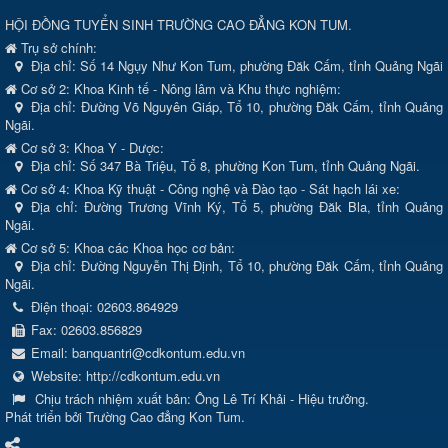
HỘI ĐỒNG TUYỂN SINH TRƯỜNG CAO ĐẲNG KON TUM.
Trụ sở chính:
Địa chỉ:
Số 14 Ngụy Như Kon Tum, phường Đăk Cấm, tỉnh Quảng Ngãi
Cơ sở 2: Khoa Kinh tế - Nông lâm và Khu thực nghiệm:
Địa chỉ: Đường Võ Nguyên Giáp, Tổ 10, phường Đăk Cấm, tỉnh Quảng
Ngãi.
Cơ sở 3: Khoa Y - Dược:
Địa chỉ: Số 347 Bà Triệu, Tổ 8, phường Kon Tum, tỉnh Quảng Ngãi.
Cơ sở 4: Khoa Kỹ thuật - Công nghệ và Đào tạo - Sát hạch lái xe:
Địa chỉ: Đường Trương Vĩnh Ký, Tổ 5, phường Đăk Bla, tỉnh Quảng
Ngãi.
Cơ sở 5: Khoa các Khoa học cơ bản:
Địa chỉ: Đường Nguyễn Thị Định, Tổ 10, phường Đăk Cấm, tỉnh Quảng
Ngãi.
Điện thoại:
02603.864929
Fax:
02603.856829
Email:
banquantri@cdkontum.edu.vn
Website:
http://cdkontum.edu.vn
Chịu trách nhiệm xuất bản:
Ông Lê Trí Khải - Hiệu trưởng.
Phát triển bởi Trường Cao đẳng Kon Tum.