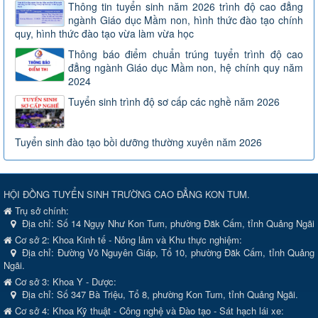
Thông tin tuyển sinh năm 2026 trình độ cao đẳng
ngành Giáo dục Mầm non, hình thức đào tạo chính
quy, hình thức đào tạo vừa làm vừa học
Thông báo điểm chuẩn trúng tuyển trình độ cao
đẳng ngành Giáo dục Mầm non, hệ chính quy năm
2024
Tuyển sinh trình độ sơ cấp các nghề năm 2026
Tuyển sinh đào tạo bồi dưỡng thường xuyên năm 2026
HỘI ĐỒNG TUYỂN SINH TRƯỜNG CAO ĐẲNG KON TUM.
Trụ sở chính:
Địa chỉ:
Số 14 Ngụy Như Kon Tum, phường Đăk Cấm, tỉnh Quảng Ngãi
Cơ sở 2: Khoa Kinh tế - Nông lâm và Khu thực nghiệm:
Địa chỉ: Đường Võ Nguyên Giáp, Tổ 10, phường Đăk Cấm, tỉnh Quảng
Ngãi.
Cơ sở 3: Khoa Y - Dược:
Địa chỉ: Số 347 Bà Triệu, Tổ 8, phường Kon Tum, tỉnh Quảng Ngãi.
Cơ sở 4: Khoa Kỹ thuật - Công nghệ và Đào tạo - Sát hạch lái xe: