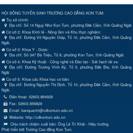
HỘI ĐỒNG TUYỂN SINH TRƯỜNG CAO ĐẲNG KON TUM.
Trụ sở chính:
Địa chỉ:
Số 14 Ngụy Như Kon Tum, phường Đăk Cấm, tỉnh Quảng Ngãi
Cơ sở 2: Khoa Kinh tế - Nông lâm và Khu thực nghiệm:
Địa chỉ: Đường Võ Nguyên Giáp, Tổ 10, phường Đăk Cấm, tỉnh Quảng
Ngãi.
Cơ sở 3: Khoa Y - Dược:
Địa chỉ: Số 347 Bà Triệu, Tổ 8, phường Kon Tum, tỉnh Quảng Ngãi.
Cơ sở 4: Khoa Kỹ thuật - Công nghệ và Đào tạo - Sát hạch lái xe:
Địa chỉ: Đường Trương Vĩnh Ký, Tổ 5, phường Đăk Bla, tỉnh Quảng
Ngãi.
Cơ sở 5: Khoa các Khoa học cơ bản:
Địa chỉ: Đường Nguyễn Thị Định, Tổ 10, phường Đăk Cấm, tỉnh Quảng
Ngãi.
Điện thoại:
02603.864929
Fax:
02603.856829
Email:
banquantri@cdkontum.edu.vn
Website:
http://cdkontum.edu.vn
Chịu trách nhiệm xuất bản:
Ông Lê Trí Khải - Hiệu trưởng.
Phát triển bởi Trường Cao đẳng Kon Tum.