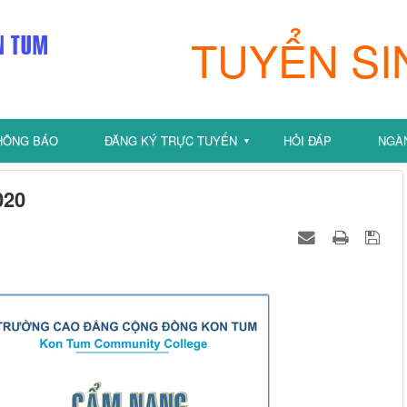
TUYỂN SI
HÔNG BÁO
ĐĂNG KÝ TRỰC TUYẾN
HỎI ĐÁP
NGÀ
▼
020