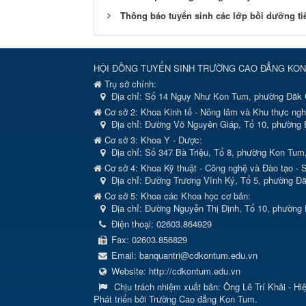
Thông báo tuyển sinh các lớp bồi dưỡng t
HỘI ĐỒNG TUYỂN SINH TRƯỜNG CAO ĐẲNG KON
Trụ sở chính:
Địa chỉ:
Số 14 Ngụy Như Kon Tum, phường Đăk 
Cơ sở 2: Khoa Kinh tế - Nông lâm và Khu thực ng
Địa chỉ: Đường Võ Nguyên Giáp, Tổ 10, phường 
Cơ sở 3: Khoa Y - Dược:
Địa chỉ: Số 347 Bà Triệu, Tổ 8, phường Kon Tum
Cơ sở 4: Khoa Kỹ thuật - Công nghệ và Đào tạo - S
Địa chỉ: Đường Trương Vĩnh Ký, Tổ 5, phường Đă
Cơ sở 5: Khoa các Khoa học cơ bản:
Địa chỉ: Đường Nguyễn Thị Định, Tổ 10, phường
Điện thoại:
02603.864929
Fax:
02603.856829
Email:
banquantri@cdkontum.edu.vn
Website:
http://cdkontum.edu.vn
Chịu trách nhiệm xuất bản:
Ông Lê Trí Khải - Hi
Phát triển bởi Trường Cao đẳng Kon Tum.