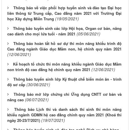
Thông báo về việc phối hợp tuyển sinh và đào tạo Đại học
liên thông từ Trung cấp, Cao đẳng năm 2021 với Trường Đại
(19/05/2021)
học Xây dựng Miền Trung
Thông báo tuyển sinh các lớp Hội họa, Organ cơ bản, nâng
(05/06/2021)
cao dành cho mọi lứa tuổi - năm 2021
Thông báo hoàn tất hồ sơ dự thi môn năng khiếu trình độ
Cao đẳng ngành Giáo dục Mầm non, hệ chính quy năm 2021
(12/06/2021)
Kế hoạch tổ chức thi môn năng khiếu ngành Giáo dục Mầm
(12/06/2021)
non trình độ cao đẳng hệ chính quy năm 2021
Thông báo tuyển sinh lớp Kỹ thuật chế biến món ăn - trình
(30/06/2021)
độ sơ cấp
Thông báo mở lớp chứng chỉ Ứng dụng CNTT cơ bản và
(06/07/2021)
nâng cao
Thông báo Lịch thi và danh sách thí sinh thi môn năng
khiếu ngành GDMN hệ cao đẳng chính quy năm 2021 (Khoá thi
(19/07/2021)
ngày 20-23/7/2021)
Thông báo tuyển sinh và đào tạo nghề Dịch vụ nhà hàng -