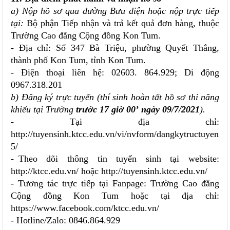
a) Nộp hồ sơ qua đường Bưu điện hoặc nộp trực tiếp
tại:
Bộ phận Tiếp nhận và trả kết quả đơn hàng, thuộc
Trường Cao đẳng Cộng đồng Kon Tum.
- Địa chỉ: Số 347 Bà Triệu, phường Quyết Thắng,
thành phố Kon Tum, tỉnh Kon Tum.
- Điện thoại liên hệ: 02603. 864.929; Di động
0967.318.201
b) Đăng ký trực tuyến (thí sinh hoàn tất hồ sơ thi năng
khiếu tại Trường
trước 17 giờ 00’
ngày 09/7/2021
).
- Tại địa chỉ:
http://tuyensinh.ktcc.edu.vn/vi/nvform/dangkytructuyen-
5/
- Theo dõi thông tin tuyển sinh tại website:
http://ktcc.edu.vn/
hoặc
http://tuyensinh.ktcc.edu.vn/
- Tương tác trực tiếp tại Fanpage:
Trường Cao đẳng
Cộng đồng Kon Tum
hoặc tại địa chỉ:
https://www.facebook.com/ktcc.edu.vn/
- Hotline/Zalo: 0846.864.929