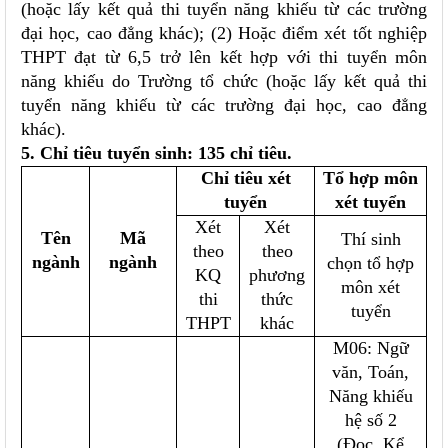
(hoặc lấy kết quả thi tuyển năng khiếu từ các trường
đại học, cao đẳng khác); (2) Hoặc điểm xét tốt nghiệp
THPT đạt từ 6,5 trở lên kết hợp với thi tuyển môn
năng khiếu do Trường tổ chức (hoặc lấy kết quả thi
tuyển năng khiếu từ các trường đại học, cao đẳng
khác).
5. Chỉ tiêu tuyển sinh:
135 chỉ tiêu.
Chỉ tiêu xét
Tổ hợp môn
tuyển
xét tuyển
Xét
Xét
Tên
Mã
Thí sinh
theo
theo
ngành
ngành
chọn tổ hợp
KQ
phương
môn xét
thi
thức
tuyển
THPT
khác
M06: Ngữ
văn, Toán,
Năng khiếu
hệ số 2
(Đọc, Kể