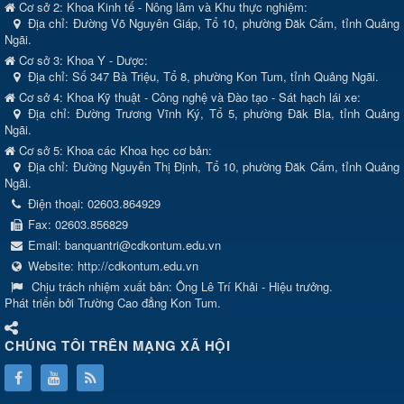
Cơ sở 2: Khoa Kinh tế - Nông lâm và Khu thực nghiệm:
Địa chỉ: Đường Võ Nguyên Giáp, Tổ 10, phường Đăk Cấm, tỉnh Quảng
Ngãi.
Cơ sở 3: Khoa Y - Dược:
Địa chỉ: Số 347 Bà Triệu, Tổ 8, phường Kon Tum, tỉnh Quảng Ngãi.
Cơ sở 4: Khoa Kỹ thuật - Công nghệ và Đào tạo - Sát hạch lái xe:
Địa chỉ: Đường Trương Vĩnh Ký, Tổ 5, phường Đăk Bla, tỉnh Quảng
Ngãi.
Cơ sở 5: Khoa các Khoa học cơ bản:
Địa chỉ: Đường Nguyễn Thị Định, Tổ 10, phường Đăk Cấm, tỉnh Quảng
Ngãi.
Điện thoại:
02603.864929
Fax:
02603.856829
Email:
banquantri@cdkontum.edu.vn
Website:
http://cdkontum.edu.vn
Chịu trách nhiệm xuất bản:
Ông Lê Trí Khải - Hiệu trưởng.
Phát triển bởi Trường Cao đẳng Kon Tum.
CHÚNG TÔI TRÊN MẠNG XÃ HỘI