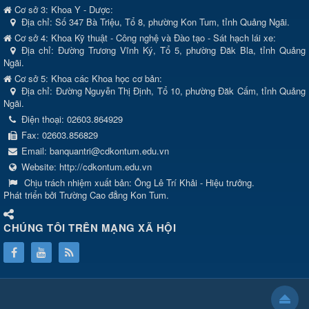
Cơ sở 3: Khoa Y - Dược:
Địa chỉ: Số 347 Bà Triệu, Tổ 8, phường Kon Tum, tỉnh Quảng Ngãi.
Cơ sở 4: Khoa Kỹ thuật - Công nghệ và Đào tạo - Sát hạch lái xe:
Địa chỉ: Đường Trương Vĩnh Ký, Tổ 5, phường Đăk Bla, tỉnh Quảng
Ngãi.
Cơ sở 5: Khoa các Khoa học cơ bản:
Địa chỉ: Đường Nguyễn Thị Định, Tổ 10, phường Đăk Cấm, tỉnh Quảng
Ngãi.
Điện thoại:
02603.864929
Fax:
02603.856829
Email:
banquantri@cdkontum.edu.vn
Website:
http://cdkontum.edu.vn
Chịu trách nhiệm xuất bản:
Ông Lê Trí Khải - Hiệu trưởng.
Phát triển bởi Trường Cao đẳng Kon Tum.
CHÚNG TÔI TRÊN MẠNG XÃ HỘI