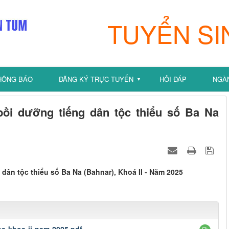
TUYỂN SI
HÔNG BÁO
ĐĂNG KÝ TRỰC TUYẾN
HỎI ĐÁP
NGÀ
▼
bồi dưỡng tiếng dân tộc thiểu số Ba Na
dân tộc thiểu số Ba Na (Bahnar), Khoá II - Năm 2025