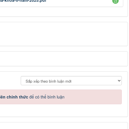
na-khoa-ii-nam-2025.pdf
iên chính thức
để có thể bình luận