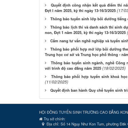
Quyết định công nhận kết quả điểm thi n
(17/0
Đợt I năm 2025, kỳ thi ngày 13-16/3/2025
Thông báo tuyển sinh lớp bồi dưỡng tiếng d
Thông báo lịch thi và danh sách thí sinh d
non, Đợt 1 năm 2025, kỳ thi ngày 13-16/3/2025
Cẩm nang tư vấn nghề nghiệp và tuyển sin
Thông báo phối hợp mở lớp bồi dưỡng theo
Trung học cơ sở và Trung học phổ thông - nă
Thông báo tuyển sinh ngành, nghề Công ngh
(18/02/2025)
với trình độ cao đẳng năm 2025
Thông báo phối hợp tuyển sinh khoá học
(11/02/2025)
Quyết định ban hành Quy chế tuyển sinh t
HỘI ĐỒNG TUYỂN SINH TRƯỜNG CAO ĐẲNG KON
Trụ sở chính:
Địa chỉ:
Số 14 Ngụy Như Kon Tum, phường Đăk 