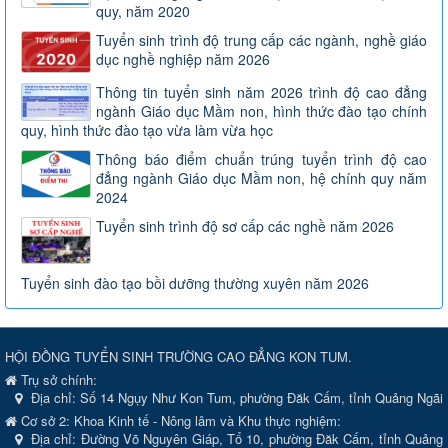
quy, năm 2020
Tuyển sinh trình độ trung cấp các ngành, nghề giáo
dục nghề nghiệp năm 2026
Thông tin tuyển sinh năm 2026 trình độ cao đẳng
ngành Giáo dục Mầm non, hình thức đào tạo chính
quy, hình thức đào tạo vừa làm vừa học
Thông báo điểm chuẩn trúng tuyển trình độ cao
đẳng ngành Giáo dục Mầm non, hệ chính quy năm
2024
Tuyển sinh trình độ sơ cấp các nghề năm 2026
Tuyển sinh đào tạo bồi dưỡng thường xuyên năm 2026
HỘI ĐỒNG TUYỂN SINH TRƯỜNG CAO ĐẲNG KON TUM.
Trụ sở chính:
Địa chỉ:
Số 14 Ngụy Như Kon Tum, phường Đăk Cấm, tỉnh Quảng Ngãi
Cơ sở 2: Khoa Kinh tế - Nông lâm và Khu thực nghiệm:
Địa chỉ: Đường Võ Nguyên Giáp, Tổ 10, phường Đăk Cấm, tỉnh Quảng