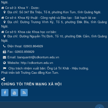
Ngãi.
Cơ sở 3: Khoa Y - Dược:
Địa chỉ: Số 347 Bà Triệu, Tổ 8, phường Kon Tum, tỉnh Quảng Ngãi.
Cơ sở 4: Khoa Kỹ thuật - Công nghệ và Đào tạo - Sát hạch lái xe:
Địa chỉ: Đường Trương Vĩnh Ký, Tổ 5, phường Đăk Bla, tỉnh Quảng
Ngãi.
Cơ sở 5: Khoa các Khoa học cơ bản:
Địa chỉ: Đường Nguyễn Thị Định, Tổ 10, phường Đăk Cấm, tỉnh Quảng
Ngãi.
Điện thoại:
02603.864929
Fax:
02603.856829
Email:
banquantri@cdkontum.edu.vn
Website:
http://cdkontum.edu.vn
Chịu trách nhiệm xuất bản:
Ông Lê Trí Khải - Hiệu trưởng.
Phát triển bởi Trường Cao đẳng Kon Tum.
CHÚNG TÔI TRÊN MẠNG XÃ HỘI