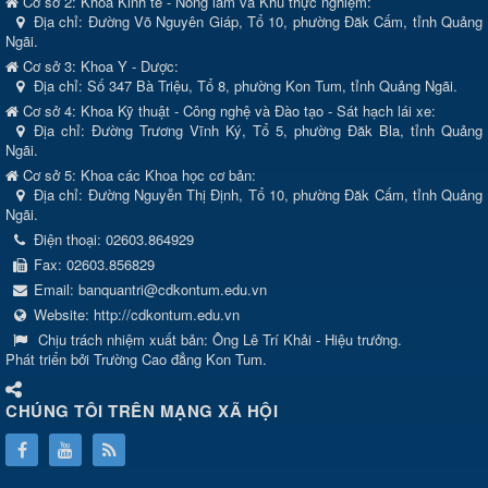
Cơ sở 2: Khoa Kinh tế - Nông lâm và Khu thực nghiệm:
Địa chỉ: Đường Võ Nguyên Giáp, Tổ 10, phường Đăk Cấm, tỉnh Quảng
Ngãi.
Cơ sở 3: Khoa Y - Dược:
Địa chỉ: Số 347 Bà Triệu, Tổ 8, phường Kon Tum, tỉnh Quảng Ngãi.
Cơ sở 4: Khoa Kỹ thuật - Công nghệ và Đào tạo - Sát hạch lái xe:
Địa chỉ: Đường Trương Vĩnh Ký, Tổ 5, phường Đăk Bla, tỉnh Quảng
Ngãi.
Cơ sở 5: Khoa các Khoa học cơ bản:
Địa chỉ: Đường Nguyễn Thị Định, Tổ 10, phường Đăk Cấm, tỉnh Quảng
Ngãi.
Điện thoại:
02603.864929
Fax:
02603.856829
Email:
banquantri@cdkontum.edu.vn
Website:
http://cdkontum.edu.vn
Chịu trách nhiệm xuất bản:
Ông Lê Trí Khải - Hiệu trưởng.
Phát triển bởi Trường Cao đẳng Kon Tum.
CHÚNG TÔI TRÊN MẠNG XÃ HỘI