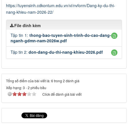
https://tuyensinh.cdkontum.edu.vn/vi/nvform/Dang-ky-du-thi-
nang-khieu-nam-2026-22/
File đính kèm
Tập tin 1:
thong-bao-tuyen-sinh-trinh-do-cao-dang-
nganh-gdmn-nam-2026w.pdf
Tập tin 2:
don-dang-du-thi-nang-khieu-2026.pdf
Tổng số điểm của bài viết là: 6 trong 2 đánh giá
Xếp hạng:
3
-
2
phiếu bầu
Click để đánh giá bài viết