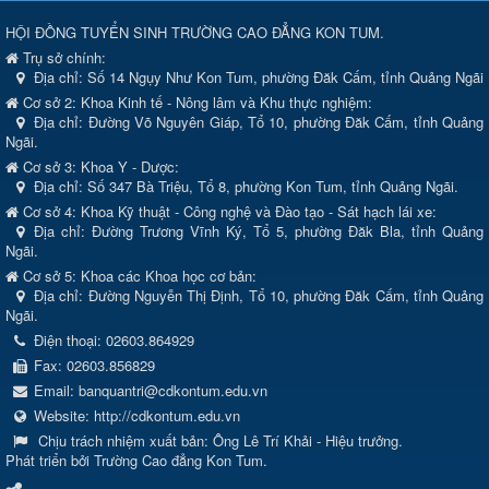
HỘI ĐỒNG TUYỂN SINH TRƯỜNG CAO ĐẲNG KON TUM.
Trụ sở chính:
Địa chỉ:
Số 14 Ngụy Như Kon Tum, phường Đăk Cấm, tỉnh Quảng Ngãi
Cơ sở 2: Khoa Kinh tế - Nông lâm và Khu thực nghiệm:
Địa chỉ: Đường Võ Nguyên Giáp, Tổ 10, phường Đăk Cấm, tỉnh Quảng
Ngãi.
Cơ sở 3: Khoa Y - Dược:
Địa chỉ: Số 347 Bà Triệu, Tổ 8, phường Kon Tum, tỉnh Quảng Ngãi.
Cơ sở 4: Khoa Kỹ thuật - Công nghệ và Đào tạo - Sát hạch lái xe:
Địa chỉ: Đường Trương Vĩnh Ký, Tổ 5, phường Đăk Bla, tỉnh Quảng
Ngãi.
Cơ sở 5: Khoa các Khoa học cơ bản:
Địa chỉ: Đường Nguyễn Thị Định, Tổ 10, phường Đăk Cấm, tỉnh Quảng
Ngãi.
Điện thoại:
02603.864929
Fax:
02603.856829
Email:
banquantri@cdkontum.edu.vn
Website:
http://cdkontum.edu.vn
Chịu trách nhiệm xuất bản:
Ông Lê Trí Khải - Hiệu trưởng.
Phát triển bởi Trường Cao đẳng Kon Tum.