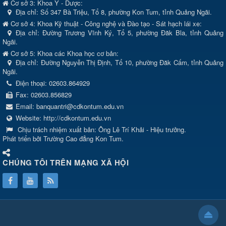
Cơ sở 3: Khoa Y - Dược:
Địa chỉ: Số 347 Bà Triệu, Tổ 8, phường Kon Tum, tỉnh Quảng Ngãi.
Cơ sở 4: Khoa Kỹ thuật - Công nghệ và Đào tạo - Sát hạch lái xe:
Địa chỉ: Đường Trương Vĩnh Ký, Tổ 5, phường Đăk Bla, tỉnh Quảng
Ngãi.
Cơ sở 5: Khoa các Khoa học cơ bản:
Địa chỉ: Đường Nguyễn Thị Định, Tổ 10, phường Đăk Cấm, tỉnh Quảng
Ngãi.
Điện thoại:
02603.864929
Fax:
02603.856829
Email:
banquantri@cdkontum.edu.vn
Website:
http://cdkontum.edu.vn
Chịu trách nhiệm xuất bản:
Ông Lê Trí Khải - Hiệu trưởng.
Phát triển bởi Trường Cao đẳng Kon Tum.
CHÚNG TÔI TRÊN MẠNG XÃ HỘI