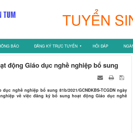
TUYỂN SI
HÔNG BÁO
ĐĂNG KÝ TRỰC TUYẾN
HỎI ĐÁP
NGÀ
▼
ạt động Giáo dục nghề nghiệp bổ sung
áo dục nghề nghiệp bổ sung 81b/2021/GCNĐKBS-TCGDN ngày
 nghiệp về việc đăng ký bổ sung hoạt động Giáo dục nghề