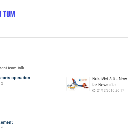
ent team talk
tarts operation
NukeViet 3.0 - Ne
2
for News site
21/12/2010 20:17
ncement
0