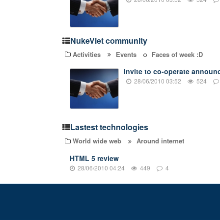
NukeViet community
Activities
Events
Faces of week :D
Invite to co-operate annou
28/06/2010 03:52
524
Lastest technologies
World wide web
Around internet
HTML 5 review
28/06/2010 04:24
449
4