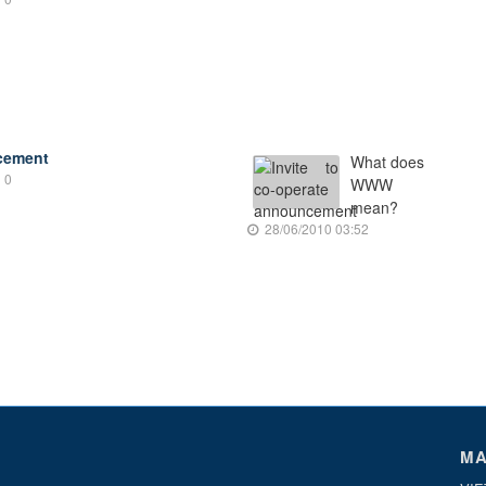
ncement
What does
0
WWW
mean?
28/06/2010 03:52
MA