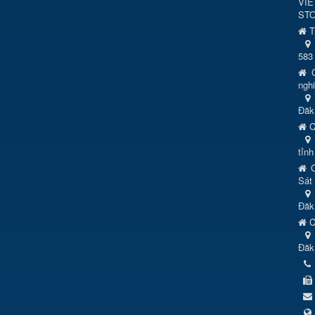
VI
ST
T
583
C
ngh
Đăk
C
tỉn
C
Sát 
Đăk
C
Đăk