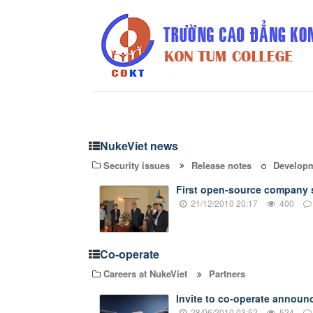
NukeViet news
Security issues
Release notes
Developm
First open-source company s
21/12/2010 20:17
400
Co-operate
Careers at NukeViet
Partners
Invite to co-operate annou
28/06/2010 03:52
524