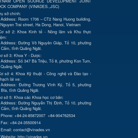
ETNAM OPEN SOURCE DEVELOPMENT JOINT
OCK COMPANY
(
VINADES.,JSC
)
rụ sở chính:
Address:
Room 1706 – CT2 Nang Huong building,
 Nguyen Trai street, Ha Dong, Hanoi, Vietnam
ơ sở 2: Khoa Kinh tế - Nông lâm và Khu thực
iệm:
Address: Đường Võ Nguyên Giáp, Tổ 10, phường
 Cấm, tỉnh Quảng Ngãi.
ơ sở 3: Khoa Y - Dược:
Address: Số 347 Bà Triệu, Tổ 8, phường Kon Tum,
h Quảng Ngãi.
ơ sở 4: Khoa Kỹ thuật - Công nghệ và Đào tạo -
hạch lái xe:
Address: Đường Trương Vĩnh Ký, Tổ 5, phường
 Bla, tỉnh Quảng Ngãi.
ơ sở 5: Khoa các Khoa học cơ bản:
Address: Đường Nguyễn Thị Định, Tổ 10, phường
 Cấm, tỉnh Quảng Ngãi.
Phone:
+84-24-85872007
+84-904762534
Fax:
+84-24-35500914
Email:
contact@vinades.vn
Website:
http://vinades.vn